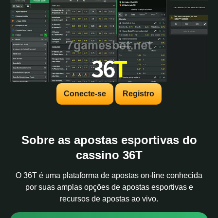
Conecte-se
Registro
Sobre as apostas esportivas do
cassino 36T
O 36T é uma plataforma de apostas on-line conhecida
por suas amplas opções de apostas esportivas e
recursos de apostas ao vivo.