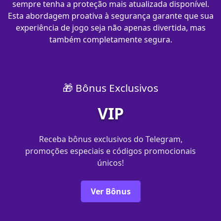
sempre tenha a proteção mais atualizada disponível.
Esta abordagem proativa à segurança garante que sua
experiência de jogo seja não apenas divertida, mas
também completamente segura.
🎁 Bônus Exclusivos
VIP
Receba bônus exclusivos do Telegram,
promoções especiais e códigos promocionais
únicos!
Ver Bônus