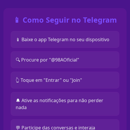
📱 Como Seguir no Telegram
📱 Baixe o app Telegram no seu dispositivo
🔍 Procure por "@98AOficial"
👆 Toque em "Entrar" ou "Join"
🔔 Ative as notificações para não perder
nada
💬 Participe das conversas e interaja