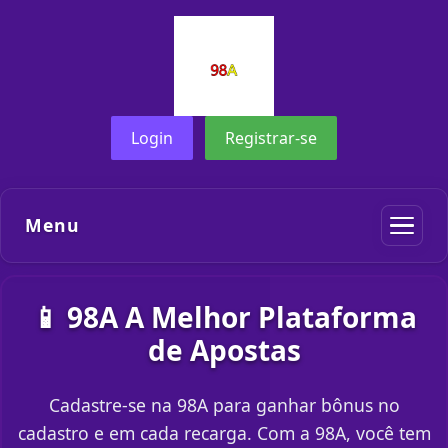
Login
Registrar-se
Menu
📱 98A A Melhor Plataforma
de Apostas
Cadastre-se na 98A para ganhar bônus no
cadastro e em cada recarga. Com a 98A, você tem