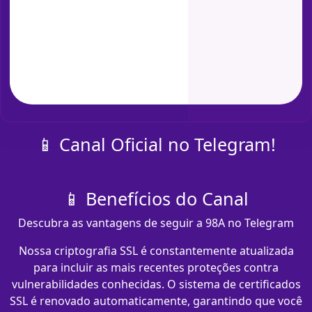
📱 Canal Oficial no Telegram!
📱 Benefícios do Canal
Descubra as vantagens de seguir a 98A no Telegram
Nossa criptografia SSL é constantemente atualizada
para incluir as mais recentes proteções contra
vulnerabilidades conhecidas. O sistema de certificados
SSL é renovado automaticamente, garantindo que você