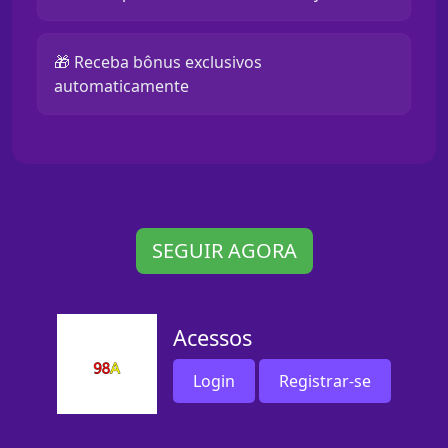
🎁 Receba bônus exclusivos
automaticamente
SEGUIR AGORA
Acessos
Login
Registrar-se