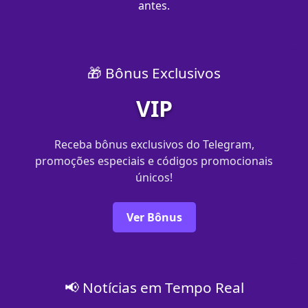
antes.
🎁 Bônus Exclusivos
VIP
Receba bônus exclusivos do Telegram,
promoções especiais e códigos promocionais
únicos!
Ver Bônus
📢 Notícias em Tempo Real