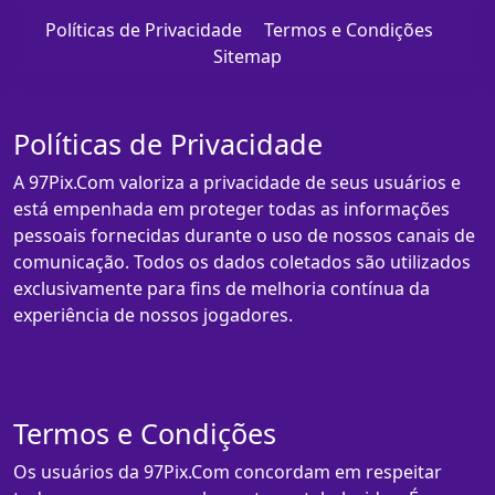
Políticas de Privacidade
Termos e Condições
Sitemap
Políticas de Privacidade
A 97Pix.Com valoriza a privacidade de seus usuários e
está empenhada em proteger todas as informações
pessoais fornecidas durante o uso de nossos canais de
comunicação. Todos os dados coletados são utilizados
exclusivamente para fins de melhoria contínua da
experiência de nossos jogadores.
Termos e Condições
Os usuários da 97Pix.Com concordam em respeitar