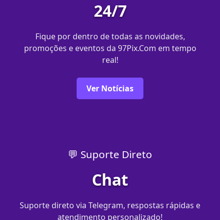
24/7
Fique por dentro de todas as novidades,
promoções e eventos da 97Pix.Com em tempo
real!
Ver Notícias
💬 Suporte Direto
Chat
Suporte direto via Telegram, respostas rápidas e
atendimento personalizado!