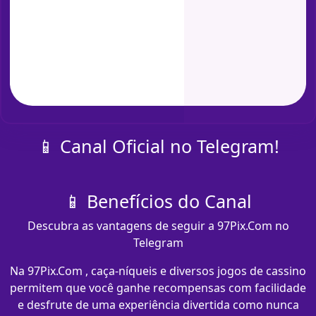
📱 Canal Oficial no Telegram!
📱 Benefícios do Canal
Descubra as vantagens de seguir a 97Pix.Com no
Telegram
Na 97Pix.Com , caça-níqueis e diversos jogos de cassino
permitem que você ganhe recompensas com facilidade
e desfrute de uma experiência divertida como nunca