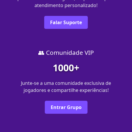
atendimento personalizado!
Falar Suporte
👥 Comunidade VIP
1000+
Junte-se a uma comunidade exclusiva de
jogadores e compartilhe experiências!
Entrar Grupo