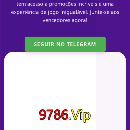
tem acesso a promoções incríveis e uma
experiência de jogo inigualável. Junte-se aos
vencedores agora!
SEGUIR NO TELEGRAM