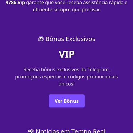
9786.Vip
garante que você receba assistência rápida e
eficiente sempre que precisar.
🎁 Bônus Exclusivos
VIP
Receba bônus exclusivos do Telegram,
promoções especiais e códigos promocionais
únicos!
Ver Bônus
📢 Notícias em Tempo Real