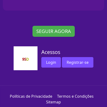
SEGUIR AGORA
Acessos
Login
Registrar-se
Políticas de Privacidade
Termos e Condições
Sitemap