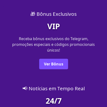
🎁 Bônus Exclusivos
VIP
Receba bônus exclusivos do Telegram,
promoções especiais e códigos promocionais
únicos!
Ver Bônus
📢 Notícias em Tempo Real
24/7