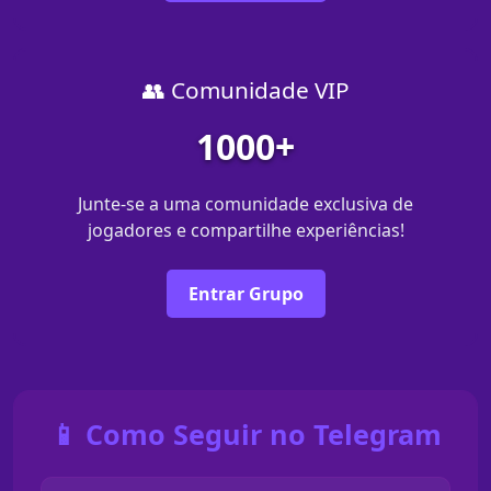
👥 Comunidade VIP
1000+
Junte-se a uma comunidade exclusiva de
jogadores e compartilhe experiências!
Entrar Grupo
📱 Como Seguir no Telegram