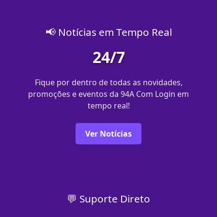
📢 Notícias em Tempo Real
24/7
Fique por dentro de todas as novidades,
promoções e eventos da 94A Com Login em
tempo real!
Ver Notícias
💬 Suporte Direto