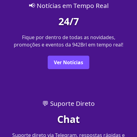
📢 Notícias em Tempo Real
24/7
Fique por dentro de todas as novidades,
promoções e eventos da 942Brl em tempo real!
Ver Notícias
💬 Suporte Direto
Chat
Suporte direto via Telegram, respostas rápidas e