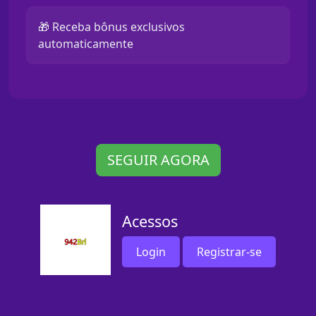
🎁 Receba bônus exclusivos
automaticamente
SEGUIR AGORA
Acessos
Login
Registrar-se