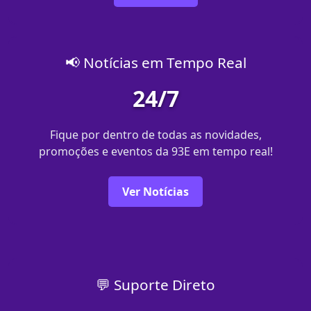
📢 Notícias em Tempo Real
24/7
Fique por dentro de todas as novidades,
promoções e eventos da 93E em tempo real!
Ver Notícias
💬 Suporte Direto