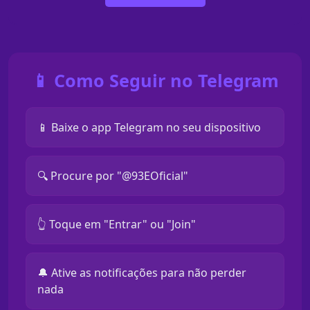
📱 Como Seguir no Telegram
📱 Baixe o app Telegram no seu dispositivo
🔍 Procure por "@93EOficial"
👆 Toque em "Entrar" ou "Join"
🔔 Ative as notificações para não perder
nada