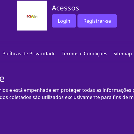
Acessos
Login
Registrar-se
Políticas de Privacidade
Termos e Condições
Sitemap
de
ários e está empenhada em proteger todas as informações 
os coletados são utilizados exclusivamente para fins de m