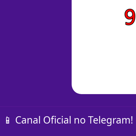
📱 Canal Oficial no Telegram!