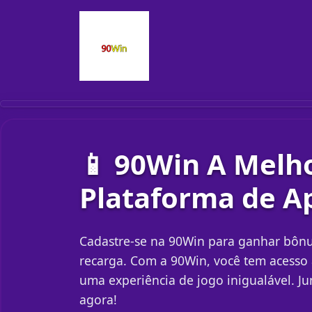
📱 90Win A Melh
Plataforma de A
Cadastre-se na 90Win para ganhar bônu
recarga. Com a 90Win, você tem acesso 
uma experiência de jogo inigualável. J
agora!