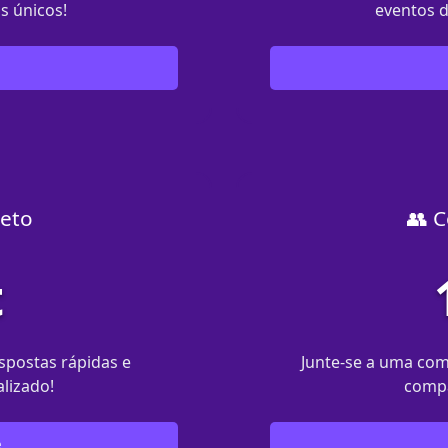
s únicos!
eventos d
reto
👥 
t
espostas rápidas e
Junte-se a uma com
lizado!
compa
e