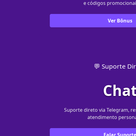
e códigos promocionai
Ver Bônus
💬 Suporte Di
Cha
Suporte direto via Telegram, r
atendimento persona
Falar Suport