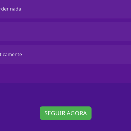
erder nada
a
aticamente
SEGUIR AGORA