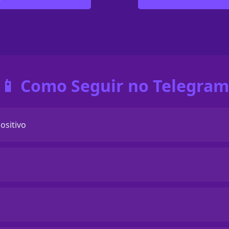
📱 Como Seguir no Telegram
ositivo