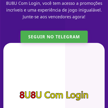
8U8U Com Login, você tem acesso a promoções
incríveis e uma experiência de jogo inigualável.
Junte-se aos vencedores agora!
SEGUIR NO TELEGRAM