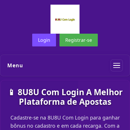
Login
Registrar-se
Menu
📱 8U8U Com Login A Melhor
Plataforma de Apostas
Cadastre-se na 8U8U Com Login para ganhar
bônus no cadastro e em cada recarga. Com a