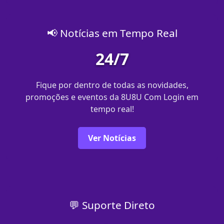
📢 Notícias em Tempo Real
24/7
Fique por dentro de todas as novidades,
promoções e eventos da 8U8U Com Login em
tempo real!
Ver Notícias
💬 Suporte Direto