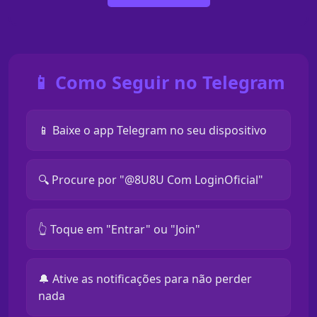
📱 Como Seguir no Telegram
📱 Baixe o app Telegram no seu dispositivo
🔍 Procure por "@8U8U Com LoginOficial"
👆 Toque em "Entrar" ou "Join"
🔔 Ative as notificações para não perder
nada