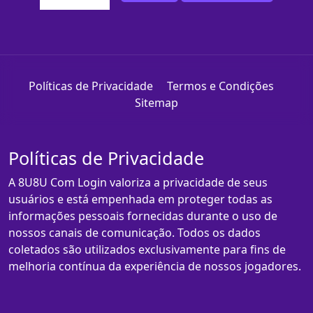
Políticas de Privacidade
Termos e Condições
Sitemap
Políticas de Privacidade
A 8U8U Com Login valoriza a privacidade de seus
usuários e está empenhada em proteger todas as
informações pessoais fornecidas durante o uso de
nossos canais de comunicação. Todos os dados
coletados são utilizados exclusivamente para fins de
melhoria contínua da experiência de nossos jogadores.