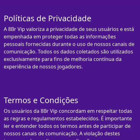
Políticas de Privacidade
A 8Br Vip valoriza a privacidade de seus usuários e está
empenhada em proteger todas as informações
pessoais fornecidas durante o uso de nossos canais de
comunicação. Todos os dados coletados são utilizados
exclusivamente para fins de melhoria contínua da
experiência de nossos jogadores.
Termos e Condições
Os usuários da 8Br Vip concordam em respeitar todas
as regras e regulamentos estabelecidos. É importante
ler e entender todos os termos antes de participar de
nossos canais de comunicação. A violação destes