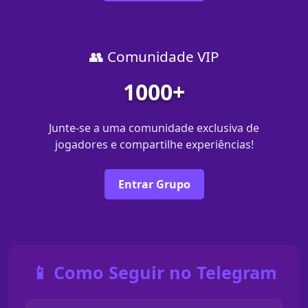
👥 Comunidade VIP
1000+
Junte-se a uma comunidade exclusiva de
jogadores e compartilhe experiências!
Entrar Grupo
📱 Como Seguir no Telegram