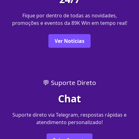
Fique por dentro de todas as novidades,
promoções e eventos da 89K Win em tempo real!
Ver Notícias
💬 Suporte Direto
Chat
Suporte direto via Telegram, respostas rápidas e
atendimento personalizado!