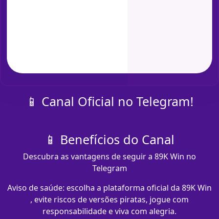
📱 Canal Oficial no Telegram!
📱 Benefícios do Canal
Descubra as vantagens de seguir a 89K Win no
Telegram
Aviso de saúde: escolha a plataforma oficial da 89K Win
, evite riscos de versões piratas, jogue com
responsabilidade e viva com alegria.