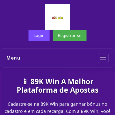
Login
Registrar-se
Menu
📱 89K Win A Melhor
Plataforma de Apostas
Cadastre-se na 89K Win para ganhar bônus no
cadastro e em cada recarga. Com a 89K Win, você