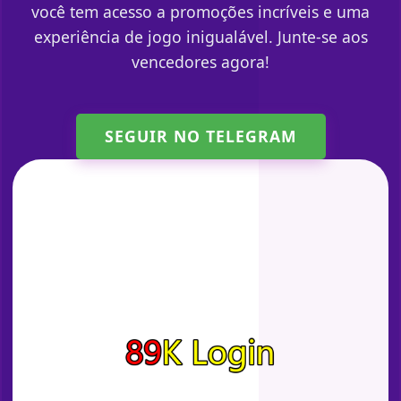
você tem acesso a promoções incríveis e uma
experiência de jogo inigualável. Junte-se aos
vencedores agora!
SEGUIR NO TELEGRAM