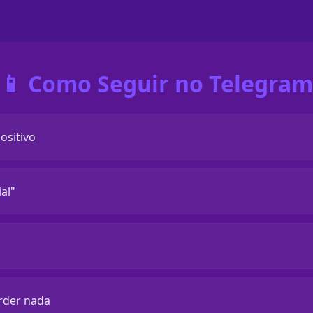
📱 Como Seguir no Telegram
ositivo
al"
erder nada