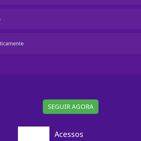
a
aticamente
SEGUIR AGORA
Acessos