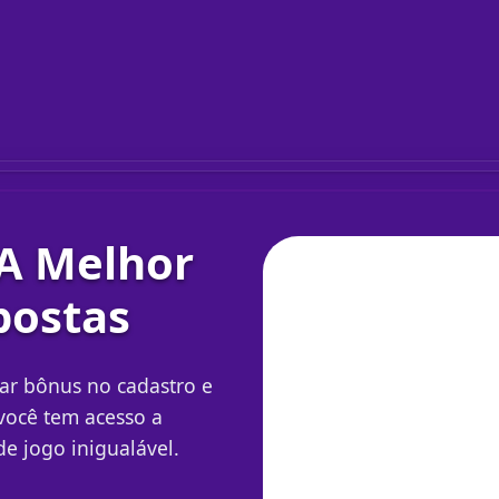
A Melhor
postas
ar bônus no cadastro e
você tem acesso a
e jogo inigualável.