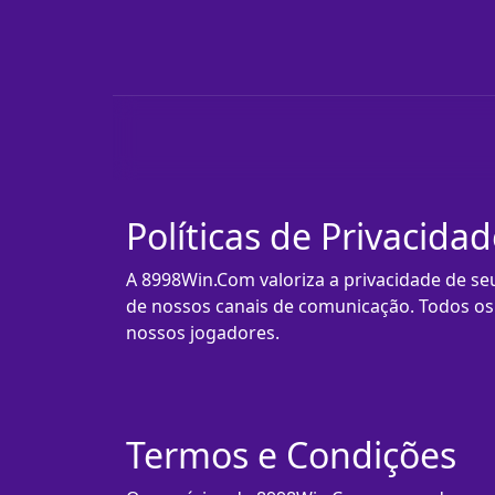
Políticas de Privacida
A 8998Win.Com valoriza a privacidade de s
de nossos canais de comunicação. Todos os 
nossos jogadores.
Termos e Condições