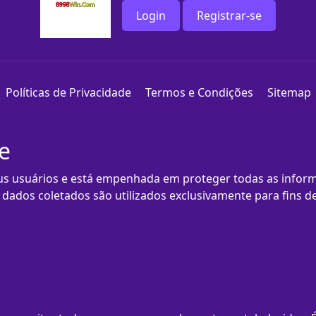
Login
Registrar-se
Políticas de Privacidade
Termos e Condições
Sitemap
de
eus usuários e está empenhada em proteger todas as infor
dados coletados são utilizados exclusivamente para fins d