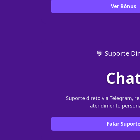
Ver Bônus
💬 Suporte Di
Cha
Suporte direto via Telegram, r
atendimento persona
Falar Suport