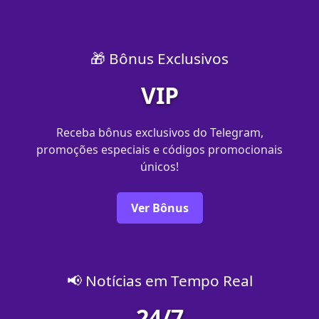
🎁 Bônus Exclusivos
VIP
Receba bônus exclusivos do Telegram,
promoções especiais e códigos promocionais
únicos!
Ver Bônus
📢 Notícias em Tempo Real
24/7