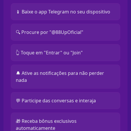
📱 Baixe o app Telegram no seu dispositivo
🔍 Procure por "@88UpOficial"
👆 Toque em "Entrar" ou "Join"
🔔 Ative as notificações para não perder
nada
💬 Participe das conversas e interaja
🎁 Receba bônus exclusivos
automaticamente