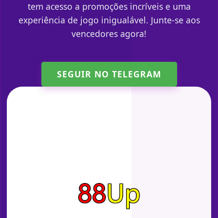
tem acesso a promoções incríveis e uma
experiência de jogo inigualável. Junte-se aos
vencedores agora!
SEGUIR NO TELEGRAM