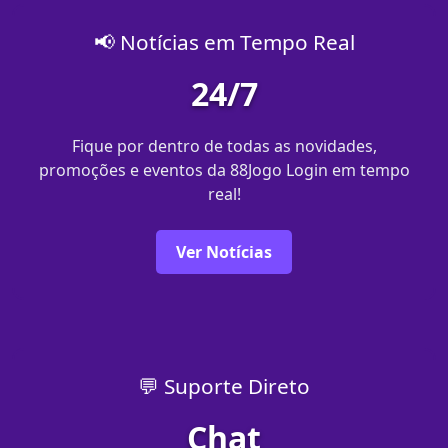
📢 Notícias em Tempo Real
24/7
Fique por dentro de todas as novidades,
promoções e eventos da 88Jogo Login em tempo
real!
Ver Notícias
💬 Suporte Direto
Chat