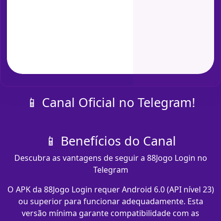
📱 Canal Oficial no Telegram!
📱 Benefícios do Canal
Descubra as vantagens de seguir a 88Jogo Login no
Telegram
O APK da 88Jogo Login requer Android 6.0 (API nível 23)
ou superior para funcionar adequadamente. Esta
versão mínima garante compatibilidade com as