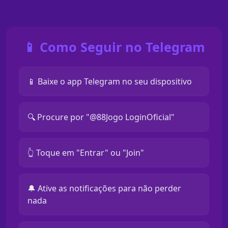
📱 Como Seguir no Telegram
📱 Baixe o app Telegram no seu dispositivo
🔍 Procure por "@88Jogo LoginOficial"
👆 Toque em "Entrar" ou "Join"
🔔 Ative as notificações para não perder
nada