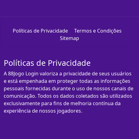
Políticas de Privacidade
Termos e Condições
Sitemap
Políticas de Privacidade
A 88Jogo Login valoriza a privacidade de seus usuários
e está empenhada em proteger todas as informações
pessoais fornecidas durante o uso de nossos canais de
comunicação. Todos os dados coletados são utilizados
exclusivamente para fins de melhoria contínua da
experiência de nossos jogadores.