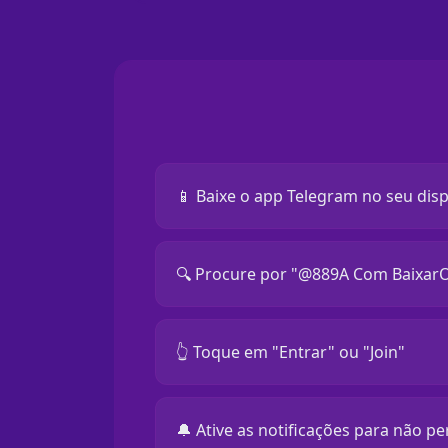
📱 Baixe o app Telegram no seu disp
🔍 Procure por "@889A Com BaixarOf
👆 Toque em "Entrar" ou "Join"
🔔 Ative as notificações para não p