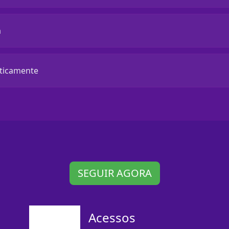
a
aticamente
SEGUIR AGORA
Acessos