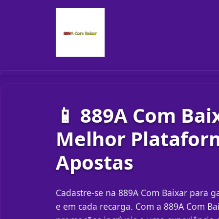
📱 889A Com Bai
Melhor Platafor
Apostas
Cadastre-se na 889A Com Baixar para g
e em cada recarga. Com a 889A Com Bai