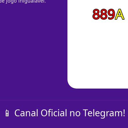
e jogo inigualável.
📱 Canal Oficial no Telegram!