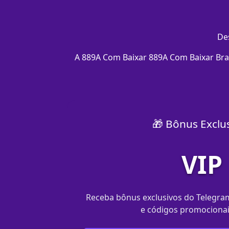
De
A 889A Com Baixar 889A Com Baixar Bra
🎁 Bônus Exclu
VIP
Receba bônus exclusivos do Telegra
e códigos promocionai