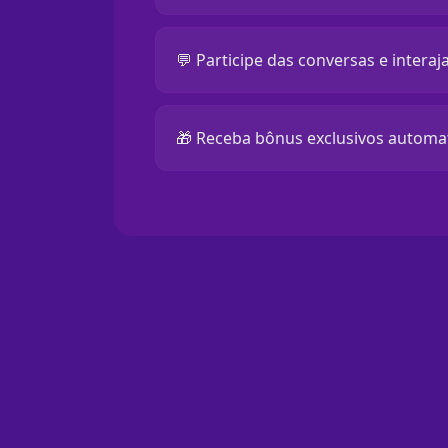
💬 Participe das conversas e interaj
🎁 Receba bônus exclusivos autom