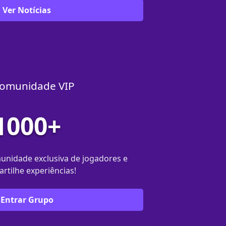
Ver Notícias
Comunidade VIP
1000+
unidade exclusiva de jogadores e
rtilhe experiências!
Entrar Grupo