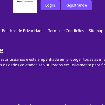
Login
Registrar-se
Políticas de Privacidade
Termos e Condições
Sitemap
de
e seus usuários e está empenhada em proteger todas as in
 os dados coletados são utilizados exclusivamente para fi