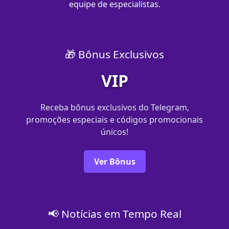
equipe de especialistas.
🎁 Bônus Exclusivos
VIP
Receba bônus exclusivos do Telegram,
promoções especiais e códigos promocionais
únicos!
Ver Bônus
📢 Notícias em Tempo Real