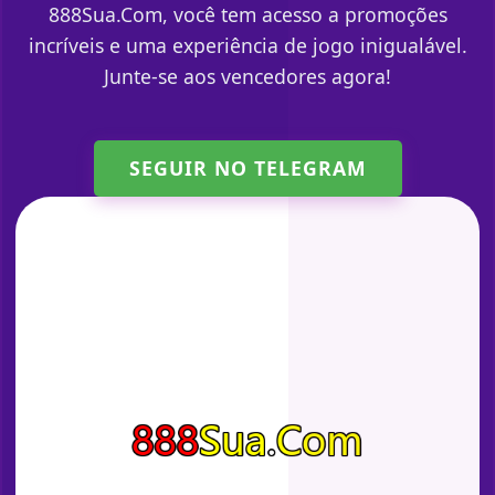
888Sua.Com, você tem acesso a promoções
incríveis e uma experiência de jogo inigualável.
Junte-se aos vencedores agora!
SEGUIR NO TELEGRAM