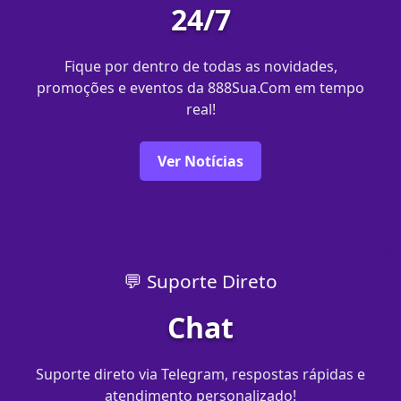
24/7
Fique por dentro de todas as novidades,
promoções e eventos da 888Sua.Com em tempo
real!
Ver Notícias
💬 Suporte Direto
Chat
Suporte direto via Telegram, respostas rápidas e
atendimento personalizado!