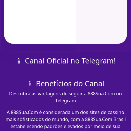
📱 Canal Oficial no Telegram!
📱 Benefícios do Canal
Descubra as vantagens de seguir a 888Sua.Com no
Telegram
A 888Sua.Com é considerada um dos sites de cassino
mais sofisticados do mundo, com a 888Sua.Com Brasil
estabelecendo padrões elevados por meio de sua