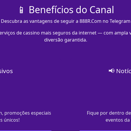
📱 Benefícios do Canal
Descubra as vantagens de seguir a 888R.Com no Telegram
erviços de cassino mais seguros da internet — com ampla v
diversão garantida.
sivos
📢 Notí
m, promoções especiais
Fique por dentro d
s únicos!
eventos da