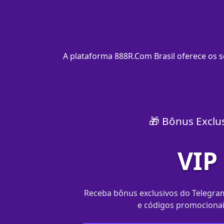
A plataforma 888R.Com Brasil oferece os s
🎁 Bônus Exclu
VIP
Receba bônus exclusivos do Telegra
e códigos promocionai