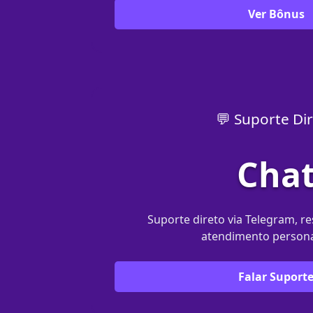
Ver Bônus
💬 Suporte Di
Cha
Suporte direto via Telegram, r
atendimento persona
Falar Suport