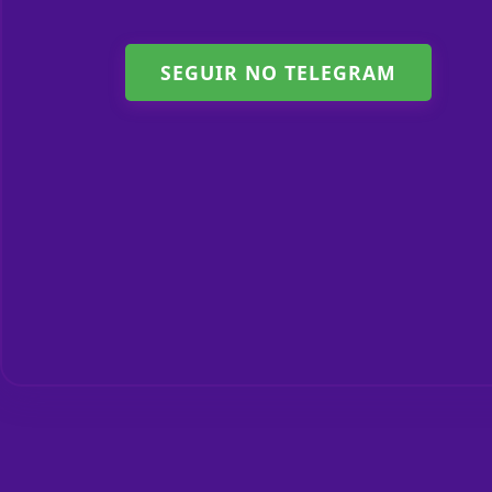
SEGUIR NO TELEGRAM