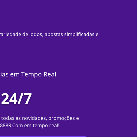
ariedade de jogos, apostas simplificadas e
cias em Tempo Real
24/7
e todas as novidades, promoções e
 888R.Com em tempo real!