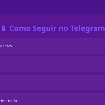
📱 Como Seguir no Telegram
ositivo
erder nada