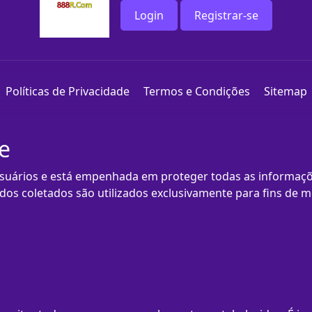
Login
Registrar-se
Políticas de Privacidade
Termos e Condições
Sitemap
de
 usuários e está empenhada em proteger todas as informaçõ
os coletados são utilizados exclusivamente para fins de m