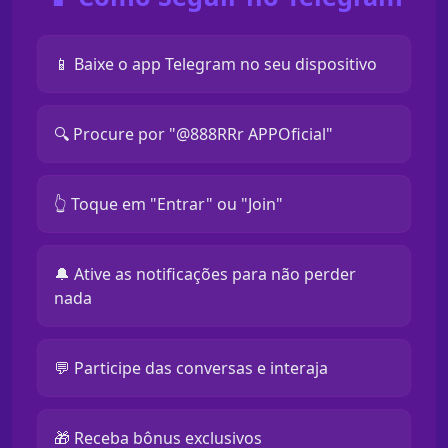
📱 Baixe o app Telegram no seu dispositivo
🔍 Procure por "@888RRr APPOficial"
👆 Toque em "Entrar" ou "Join"
🔔 Ative as notificações para não perder
nada
💬 Participe das conversas e interaja
🎁 Receba bônus exclusivos