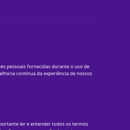
es pessoais fornecidas durante o uso de
elhoria contínua da experiência de nossos
portante ler e entender todos os termos