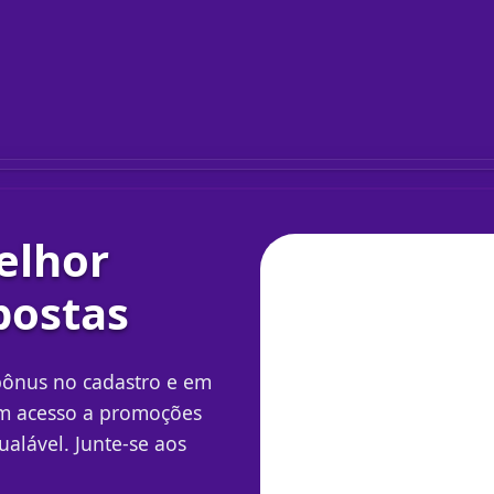
elhor
postas
bônus no cadastro e em
em acesso a promoções
ualável. Junte-se aos