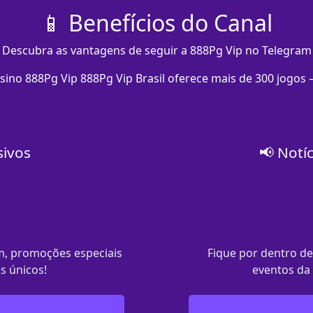
📱 Benefícios do Canal
Descubra as vantagens de seguir a 888Pg Vip no Telegram
ssino 888Pg Vip 888Pg Vip Brasil oferece mais de 300 jogos 
sivos
📢 Notí
m, promoções especiais
Fique por dentro d
s únicos!
eventos da