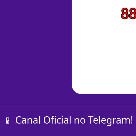
📱 Canal Oficial no Telegram!