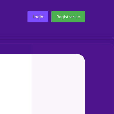
Login
Registrar-se