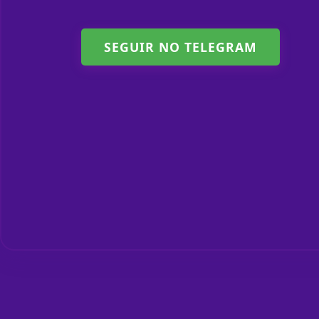
SEGUIR NO TELEGRAM