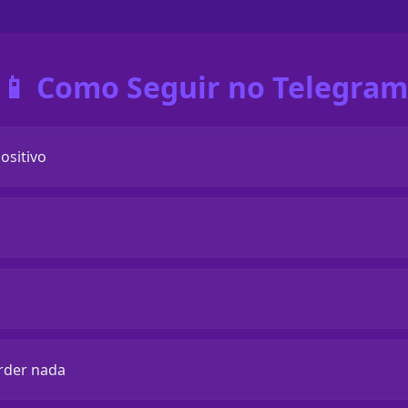
📱 Como Seguir no Telegram
ositivo
erder nada