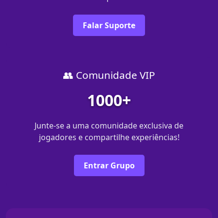
Falar Suporte
👥 Comunidade VIP
1000+
Junte-se a uma comunidade exclusiva de
jogadores e compartilhe experiências!
Entrar Grupo