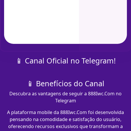
📱 Canal Oficial no Telegram!
📱 Benefícios do Canal
Descubra as vantagens de seguir a 888Iwc.Com no
Telegram
A plataforma mobile da 888Iwc.Com foi desenvolvida
pensando na comodidade e satisfação do usuário,
oferecendo recursos exclusivos que transformam a