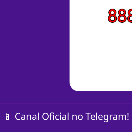
📱 Canal Oficial no Telegram!