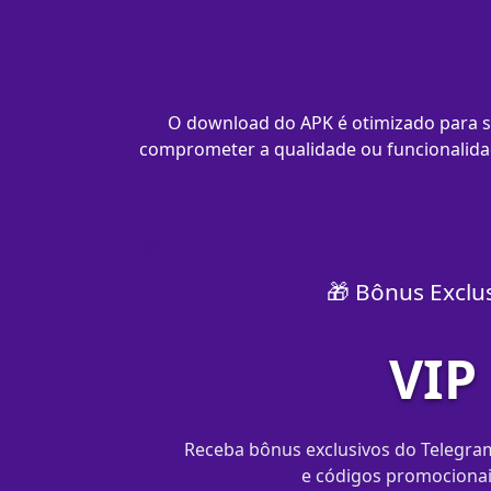
O download do APK é otimizado para se
comprometer a qualidade ou funcionalidad
🎁 Bônus Exclu
VIP
Receba bônus exclusivos do Telegra
e códigos promocionai