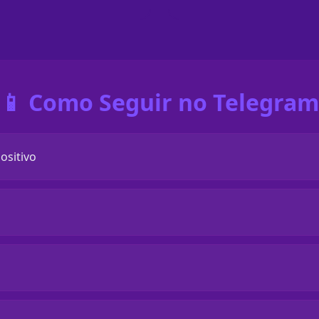
📱 Como Seguir no Telegram
ositivo