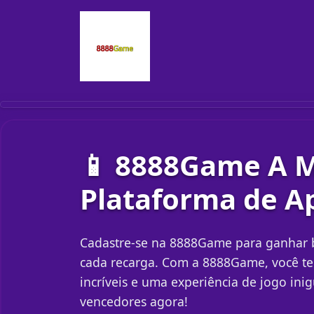
📱 8888Game A 
Plataforma de A
Cadastre-se na 8888Game para ganhar 
cada recarga. Com a 8888Game, você t
incríveis e uma experiência de jogo inig
vencedores agora!