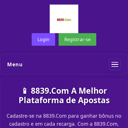
Login
Registrar-se
Menu
📱 8839.Com A Melhor
Plataforma de Apostas
Cadastre-se na 8839.Com para ganhar bônus no
cadastro e em cada recarga. Com a 8839.Com,