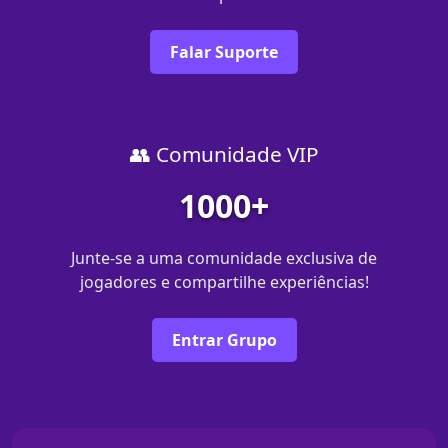
Falar Suporte
👥 Comunidade VIP
1000+
Junte-se a uma comunidade exclusiva de
jogadores e compartilhe experiências!
Entrar Grupo