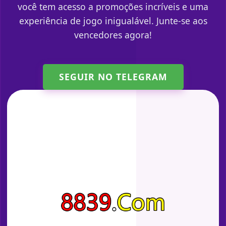
você tem acesso a promoções incríveis e uma
experiência de jogo inigualável. Junte-se aos
vencedores agora!
SEGUIR NO TELEGRAM