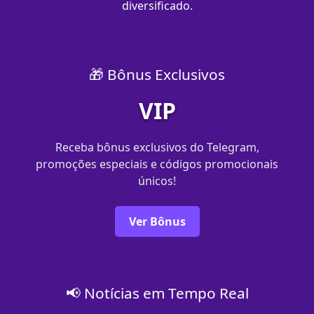
diversificado.
🎁 Bônus Exclusivos
VIP
Receba bônus exclusivos do Telegram,
promoções especiais e códigos promocionais
únicos!
Ver Bônus
📢 Notícias em Tempo Real