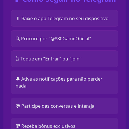
📱 Baixe o app Telegram no seu dispositivo
🔍 Procure por "@880GameOficial"
👆 Toque em "Entrar" ou "Join"
🔔 Ative as notificações para não perder
nada
💬 Participe das conversas e interaja
🎁 Receba bônus exclusivos