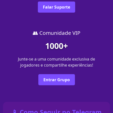
Falar Suporte
👥 Comunidade VIP
1000+
Junte-se a uma comunidade exclusiva de
jogadores e compartilhe experiências!
Entrar Grupo
📱 Como Seguir no Telegram