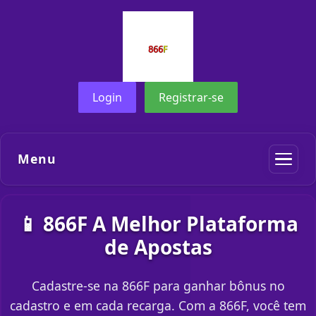
Login
Registrar-se
Menu
📱 866F A Melhor Plataforma
de Apostas
Cadastre-se na 866F para ganhar bônus no
cadastro e em cada recarga. Com a 866F, você tem