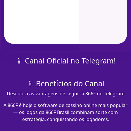
📱 Canal Oficial no Telegram!
📱 Benefícios do Canal
Descubra as vantagens de seguir a 866F no Telegram
A 866F é hoje o software de cassino online mais popular
— os jogos da 866F Brasil combinam sorte com
estratégia, conquistando os jogadores.