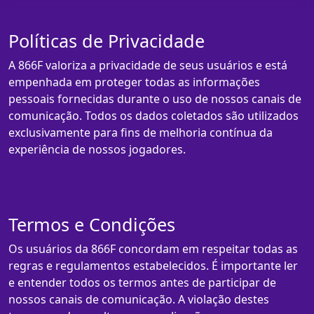
Políticas de Privacidade
A 866F valoriza a privacidade de seus usuários e está
empenhada em proteger todas as informações
pessoais fornecidas durante o uso de nossos canais de
comunicação. Todos os dados coletados são utilizados
exclusivamente para fins de melhoria contínua da
experiência de nossos jogadores.
Termos e Condições
Os usuários da 866F concordam em respeitar todas as
regras e regulamentos estabelecidos. É importante ler
e entender todos os termos antes de participar de
nossos canais de comunicação. A violação destes