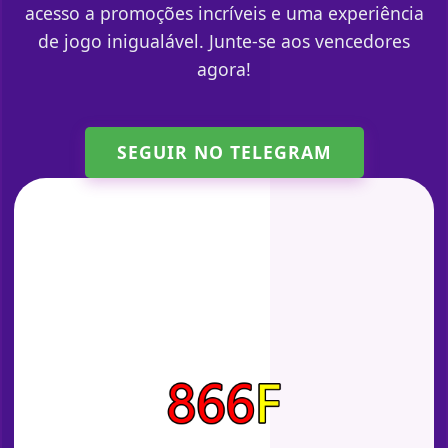
acesso a promoções incríveis e uma experiência
de jogo inigualável. Junte-se aos vencedores
agora!
SEGUIR NO TELEGRAM