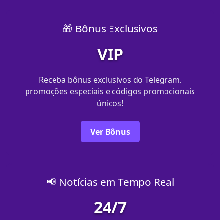
🎁 Bônus Exclusivos
VIP
Receba bônus exclusivos do Telegram,
promoções especiais e códigos promocionais
únicos!
Ver Bônus
📢 Notícias em Tempo Real
24/7