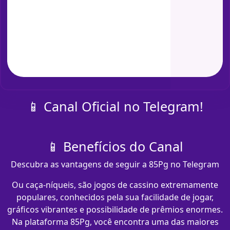
📱 Canal Oficial no Telegram!
📱 Benefícios do Canal
Descubra as vantagens de seguir a 85Pg no Telegram
Ou caça-níqueis, são jogos de cassino extremamente
populares, conhecidos pela sua facilidade de jogar,
gráficos vibrantes e possibilidade de prêmios enormes.
Na plataforma 85Pg, você encontra uma das maiores