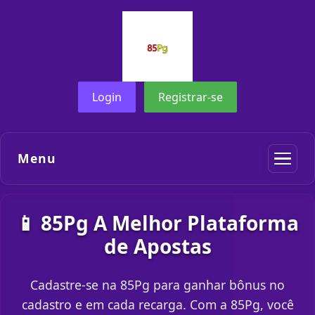
Login
Registrar-se
Menu
📱 85Pg A Melhor Plataforma
de Apostas
Cadastre-se na 85Pg para ganhar bônus no
cadastro e em cada recarga. Com a 85Pg, você