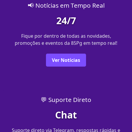
📢 Notícias em Tempo Real
24/7
Fique por dentro de todas as novidades,
promoções e eventos da 85Pg em tempo real!
Ver Notícias
💬 Suporte Direto
Chat
Suporte direto via Telegram, respostas rápidas e