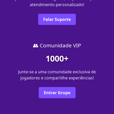
atendimento personalizado!
Falar Suporte
👥 Comunidade VIP
1000+
Junte-se a uma comunidade exclusiva de
jogadores e compartilhe experiências!
Entrar Grupo