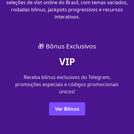
seleções de slot online do Brasil, com temas variados,
rodadas bônus, jackpots progressivos e recursos
interativos.
🎁 Bônus Exclusivos
VIP
Receba bônus exclusivos do Telegram,
promoções especiais e códigos promocionais
únicos!
Ver Bônus