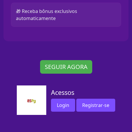
🎁 Receba bônus exclusivos
automaticamente
SEGUIR AGORA
Acessos
Login
Registrar-se