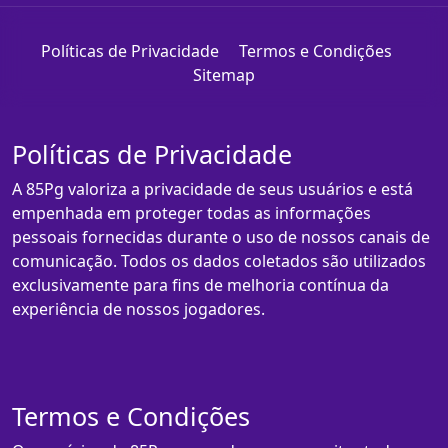
Políticas de Privacidade
Termos e Condições
Sitemap
Políticas de Privacidade
A 85Pg valoriza a privacidade de seus usuários e está
empenhada em proteger todas as informações
pessoais fornecidas durante o uso de nossos canais de
comunicação. Todos os dados coletados são utilizados
exclusivamente para fins de melhoria contínua da
experiência de nossos jogadores.
Termos e Condições