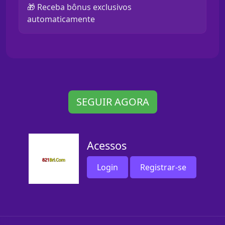
🎁 Receba bônus exclusivos
automaticamente
SEGUIR AGORA
Acessos
Login
Registrar-se