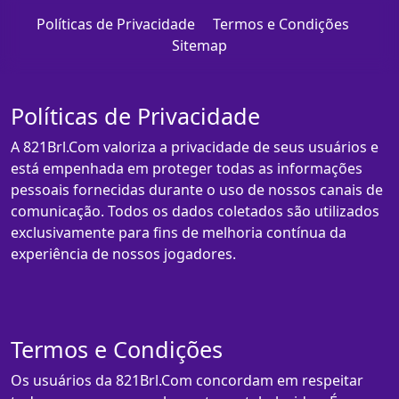
Políticas de Privacidade
Termos e Condições
Sitemap
Políticas de Privacidade
A 821Brl.Com valoriza a privacidade de seus usuários e
está empenhada em proteger todas as informações
pessoais fornecidas durante o uso de nossos canais de
comunicação. Todos os dados coletados são utilizados
exclusivamente para fins de melhoria contínua da
experiência de nossos jogadores.
Termos e Condições
Os usuários da 821Brl.Com concordam em respeitar