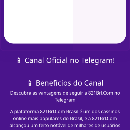
📱 Canal Oficial no Telegram!
📱 Benefícios do Canal
Descubra as vantagens de seguir a 821Brl.Com no
Telegram
A plataforma 821Brl.Com Brasil é um dos cassinos
online mais populares do Brasil, e a 821Brl.Com
alcançou um feito notável de milhares de usuários