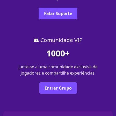
Falar Suporte
👥 Comunidade VIP
1000+
Junte-se a uma comunidade exclusiva de
jogadores e compartilhe experiências!
Entrar Grupo