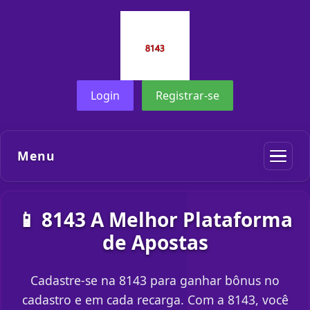
Login
Registrar-se
Menu
📱 8143 A Melhor Plataforma
de Apostas
Cadastre-se na 8143 para ganhar bônus no
cadastro e em cada recarga. Com a 8143, você