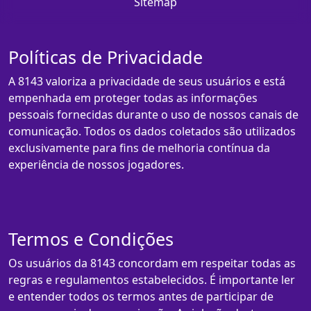
Sitemap
Políticas de Privacidade
A 8143 valoriza a privacidade de seus usuários e está
empenhada em proteger todas as informações
pessoais fornecidas durante o uso de nossos canais de
comunicação. Todos os dados coletados são utilizados
exclusivamente para fins de melhoria contínua da
experiência de nossos jogadores.
Termos e Condições
Os usuários da 8143 concordam em respeitar todas as
regras e regulamentos estabelecidos. É importante ler
e entender todos os termos antes de participar de