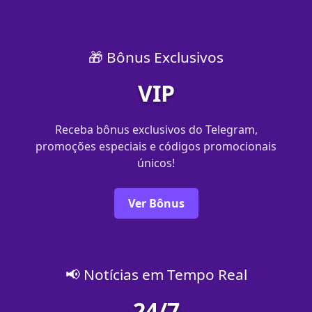
🎁 Bônus Exclusivos
VIP
Receba bônus exclusivos do Telegram,
promoções especiais e códigos promocionais
únicos!
Ver Bônus
📢 Notícias em Tempo Real
24/7