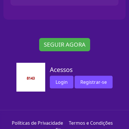
SEGUIR AGORA
Acessos
Login
Registrar-se
Políticas de Privacidade
Termos e Condições