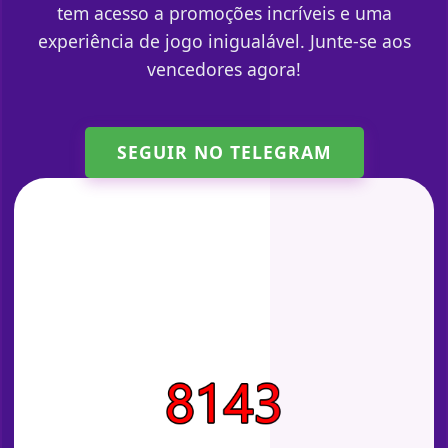
tem acesso a promoções incríveis e uma
experiência de jogo inigualável. Junte-se aos
vencedores agora!
SEGUIR NO TELEGRAM