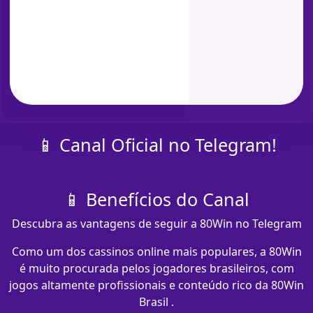
📱 Canal Oficial no Telegram!
📱 Benefícios do Canal
Descubra as vantagens de seguir a 80Win no Telegram
Como um dos cassinos online mais populares, a 80Win
é muito procurada pelos jogadores brasileiros, com
jogos altamente profissionais e conteúdo rico da 80Win
Brasil .