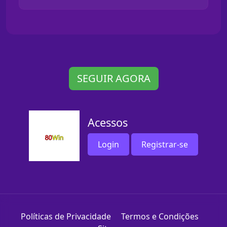
SEGUIR AGORA
Acessos
Login
Registrar-se
Políticas de Privacidade
Termos e Condições