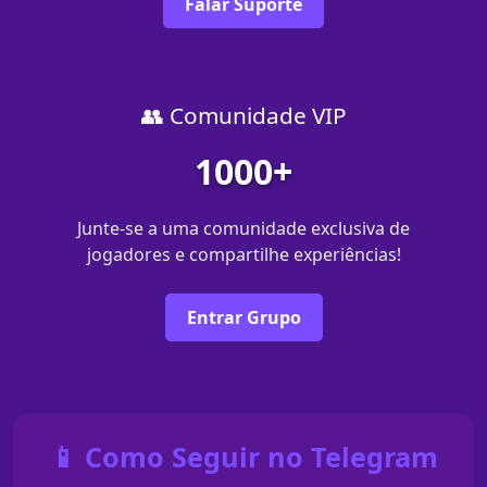
Falar Suporte
👥 Comunidade VIP
1000+
Junte-se a uma comunidade exclusiva de
jogadores e compartilhe experiências!
Entrar Grupo
📱 Como Seguir no Telegram