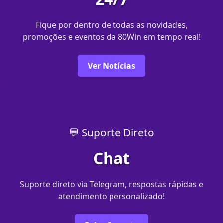
Fique por dentro de todas as novidades,
promoções e eventos da 80Win em tempo real!
Ver Notícias
💬 Suporte Direto
Chat
Suporte direto via Telegram, respostas rápidas e
atendimento personalizado!