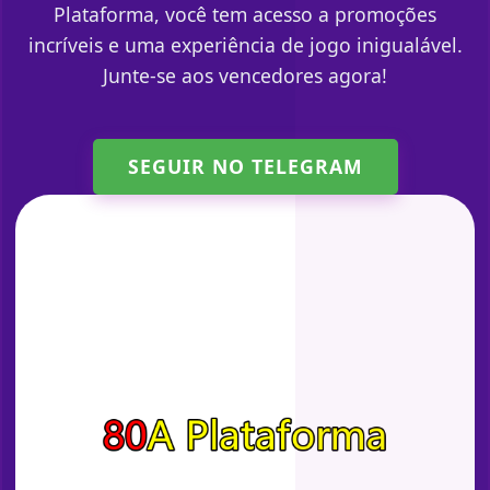
Plataforma, você tem acesso a promoções
incríveis e uma experiência de jogo inigualável.
Junte-se aos vencedores agora!
SEGUIR NO TELEGRAM