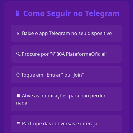
📱 Como Seguir no Telegram
📱 Baixe o app Telegram no seu dispositivo
🔍 Procure por "@80A PlataformaOficial"
👆 Toque em "Entrar" ou "Join"
🔔 Ative as notificações para não perder
nada
💬 Participe das conversas e interaja