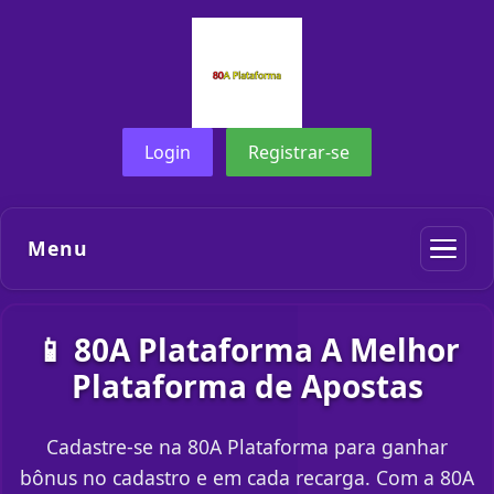
Login
Registrar-se
Menu
📱 80A Plataforma A Melhor
Plataforma de Apostas
Cadastre-se na 80A Plataforma para ganhar
bônus no cadastro e em cada recarga. Com a 80A