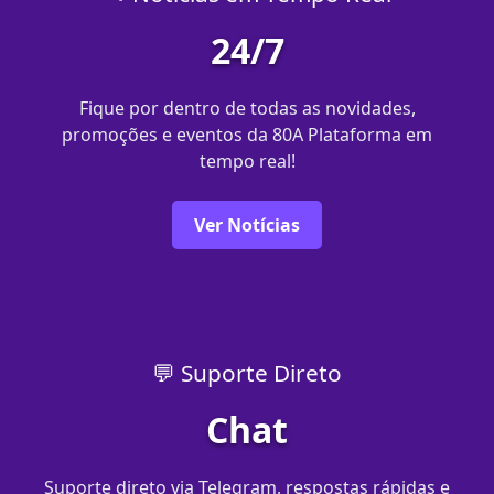
24/7
Fique por dentro de todas as novidades,
promoções e eventos da 80A Plataforma em
tempo real!
Ver Notícias
💬 Suporte Direto
Chat
Suporte direto via Telegram, respostas rápidas e