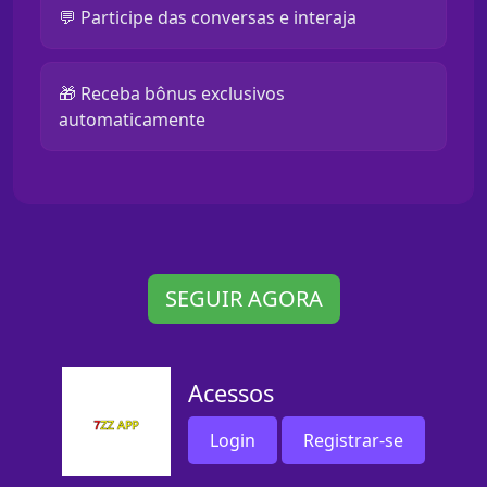
💬 Participe das conversas e interaja
🎁 Receba bônus exclusivos
automaticamente
SEGUIR AGORA
Acessos
Login
Registrar-se