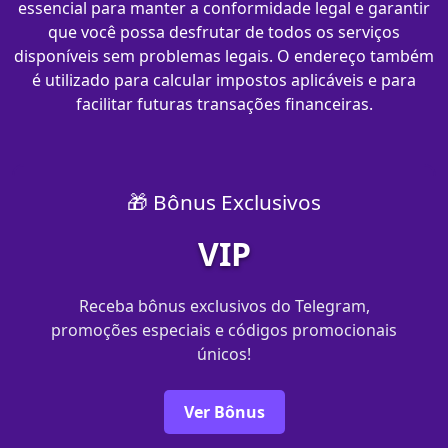
essencial para manter a conformidade legal e garantir
que você possa desfrutar de todos os serviços
disponíveis sem problemas legais. O endereço também
é utilizado para calcular impostos aplicáveis e para
facilitar futuras transações financeiras.
🎁 Bônus Exclusivos
VIP
Receba bônus exclusivos do Telegram,
promoções especiais e códigos promocionais
únicos!
Ver Bônus