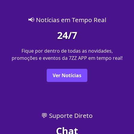
📢 Notícias em Tempo Real
24/7
Fique por dentro de todas as novidades,
promoções e eventos da 7ZZ APP em tempo real!
Ver Notícias
💬 Suporte Direto
Chat