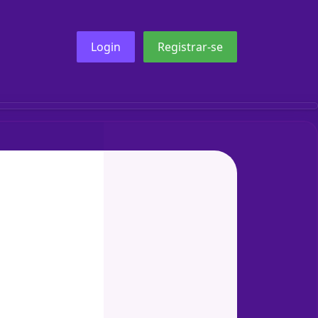
Login
Registrar-se