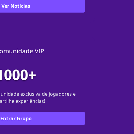
Ver Notícias
Comunidade VIP
1000+
unidade exclusiva de jogadores e
rtilhe experiências!
Entrar Grupo