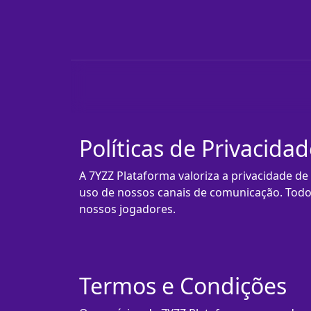
Políticas de Privacida
A 7YZZ Plataforma valoriza a privacidade d
uso de nossos canais de comunicação. Todos
nossos jogadores.
Termos e Condições