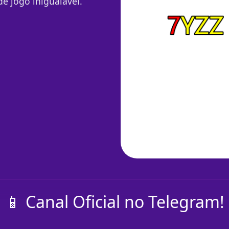
e jogo inigualável.
📱 Canal Oficial no Telegram!