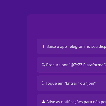
📱 Baixe o app Telegram no seu disp
🔍 Procure por "@7YZZ PlataformaOf
👆 Toque em "Entrar" ou "Join"
🔔 Ative as notificações para não p