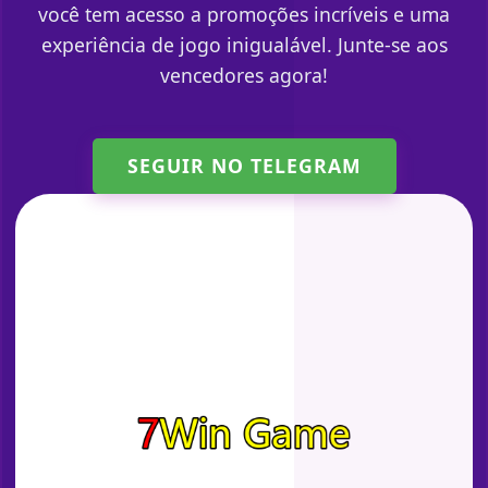
você tem acesso a promoções incríveis e uma
experiência de jogo inigualável. Junte-se aos
vencedores agora!
SEGUIR NO TELEGRAM