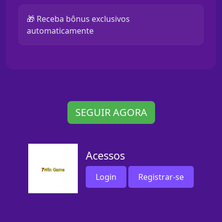
🎁 Receba bônus exclusivos
automaticamente
SEGUIR AGORA
Acessos
Login
Registrar-se