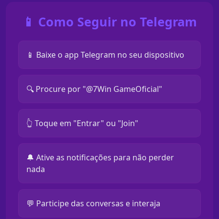
📱 Como Seguir no Telegram
📱 Baixe o app Telegram no seu dispositivo
🔍 Procure por "@7Win GameOficial"
👆 Toque em "Entrar" ou "Join"
🔔 Ative as notificações para não perder
nada
💬 Participe das conversas e interaja