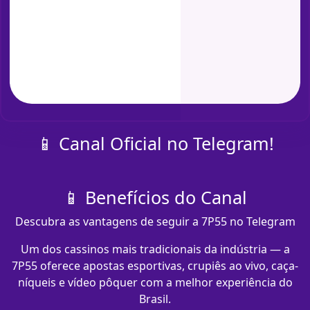
📱 Canal Oficial no Telegram!
📱 Benefícios do Canal
Descubra as vantagens de seguir a 7P55 no Telegram
Um dos cassinos mais tradicionais da indústria — a
7P55 oferece apostas esportivas, crupiês ao vivo, caça-
níqueis e vídeo pôquer com a melhor experiência do
Brasil.