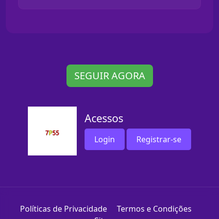
SEGUIR AGORA
Acessos
Login
Registrar-se
Políticas de Privacidade
Termos e Condições