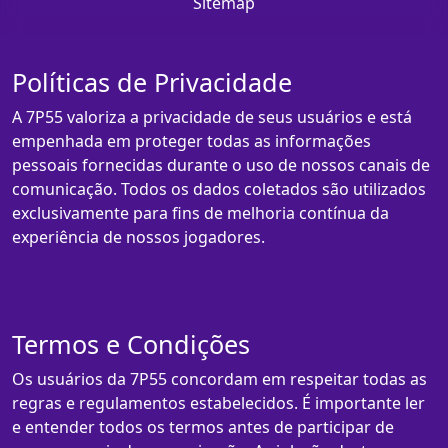
Sitemap
Políticas de Privacidade
A 7P55 valoriza a privacidade de seus usuários e está
empenhada em proteger todas as informações
pessoais fornecidas durante o uso de nossos canais de
comunicação. Todos os dados coletados são utilizados
exclusivamente para fins de melhoria contínua da
experiência de nossos jogadores.
Termos e Condições
Os usuários da 7P55 concordam em respeitar todas as
regras e regulamentos estabelecidos. É importante ler
e entender todos os termos antes de participar de