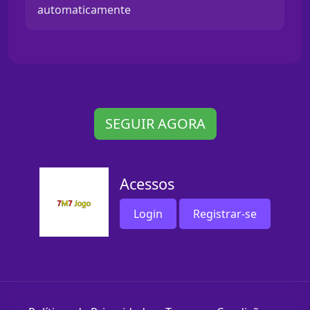
automaticamente
SEGUIR AGORA
Acessos
Login
Registrar-se