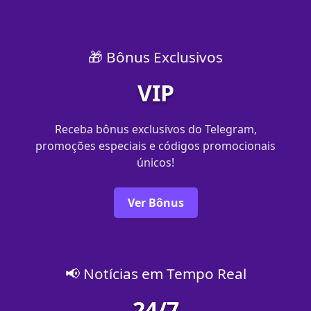
🎁 Bônus Exclusivos
VIP
Receba bônus exclusivos do Telegram,
promoções especiais e códigos promocionais
únicos!
Ver Bônus
📢 Notícias em Tempo Real
24/7