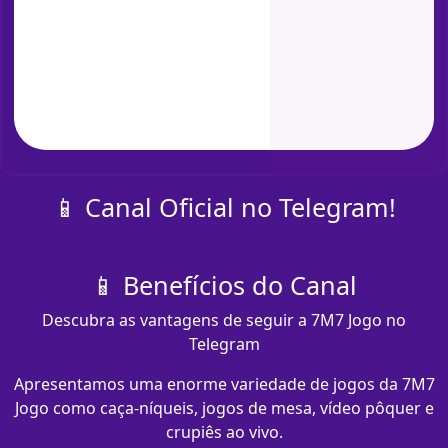
📱 Canal Oficial no Telegram!
📱 Benefícios do Canal
Descubra as vantagens de seguir a 7M7 Jogo no
Telegram
Apresentamos uma enorme variedade de jogos da 7M7
Jogo como caça-níqueis, jogos de mesa, vídeo pôquer e
crupiês ao vivo.