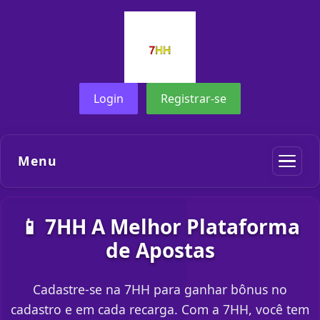
Login
Registrar-se
Menu
📱 7HH A Melhor Plataforma
de Apostas
Cadastre-se na 7HH para ganhar bônus no
cadastro e em cada recarga. Com a 7HH, você tem