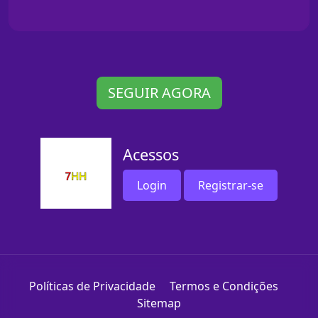
SEGUIR AGORA
Acessos
Login
Registrar-se
Políticas de Privacidade
Termos e Condições
Sitemap