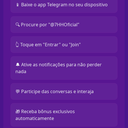
📱 Baixe o app Telegram no seu dispositivo
🔍 Procure por "@7HHOficial"
👆 Toque em "Entrar" ou "Join"
🔔 Ative as notificações para não perder
nada
💬 Participe das conversas e interaja
🎁 Receba bônus exclusivos
automaticamente