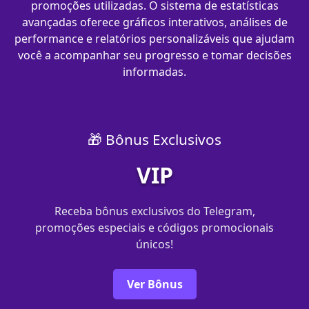
promoções utilizadas. O sistema de estatísticas
avançadas oferece gráficos interativos, análises de
performance e relatórios personalizáveis que ajudam
você a acompanhar seu progresso e tomar decisões
informadas.
🎁 Bônus Exclusivos
VIP
Receba bônus exclusivos do Telegram,
promoções especiais e códigos promocionais
únicos!
Ver Bônus