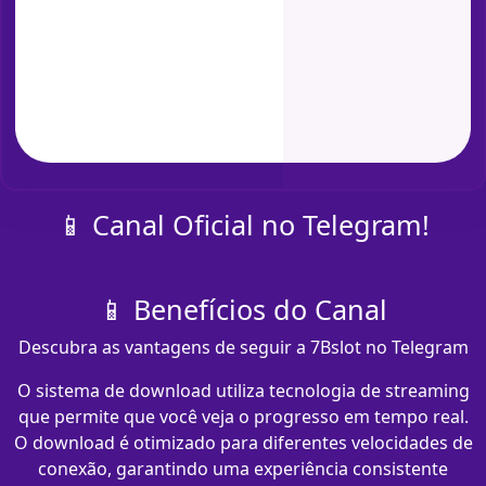
📱 Canal Oficial no Telegram!
📱 Benefícios do Canal
Descubra as vantagens de seguir a 7Bslot no Telegram
O sistema de download utiliza tecnologia de streaming
que permite que você veja o progresso em tempo real.
O download é otimizado para diferentes velocidades de
conexão, garantindo uma experiência consistente