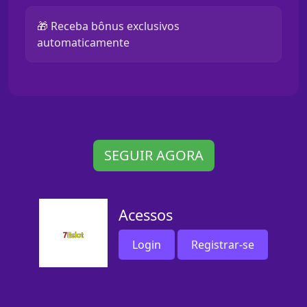
🎁 Receba bônus exclusivos
automaticamente
SEGUIR AGORA
Acessos
Login
Registrar-se