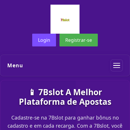
Login
Registrar-se
Menu
📱 7Bslot A Melhor
Plataforma de Apostas
Cadastre-se na 7Bslot para ganhar bônus no
cadastro e em cada recarga. Com a 7Bslot, você