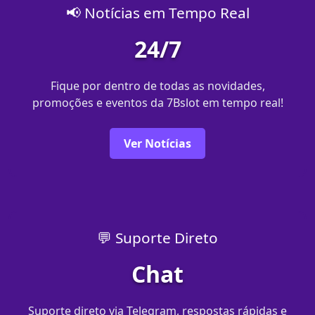
📢 Notícias em Tempo Real
24/7
Fique por dentro de todas as novidades,
promoções e eventos da 7Bslot em tempo real!
Ver Notícias
💬 Suporte Direto
Chat
Suporte direto via Telegram, respostas rápidas e