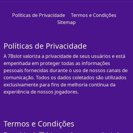
Políticas de Privacidade
Termos e Condições
Sitemap
Políticas de Privacidade
A 7Bslot valoriza a privacidade de seus usuários e está
empenhada em proteger todas as informações
pessoais fornecidas durante o uso de nossos canais de
comunicação. Todos os dados coletados são utilizados
exclusivamente para fins de melhoria contínua da
experiência de nossos jogadores.
Termos e Condições