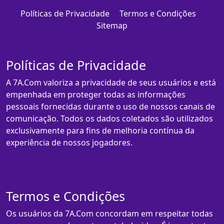
Políticas de Privacidade
Termos e Condições
Sitemap
Políticas de Privacidade
A 7A.Com valoriza a privacidade de seus usuários e está
empenhada em proteger todas as informações
pessoais fornecidas durante o uso de nossos canais de
comunicação. Todos os dados coletados são utilizados
exclusivamente para fins de melhoria contínua da
experiência de nossos jogadores.
Termos e Condições
Os usuários da 7A.Com concordam em respeitar todas