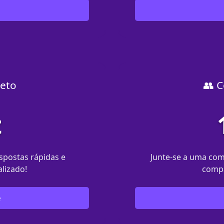
reto
👥 
t
espostas rápidas e
Junte-se a uma com
lizado!
compa
e