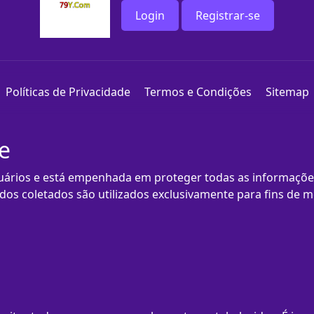
Login
Registrar-se
Políticas de Privacidade
Termos e Condições
Sitemap
de
suários e está empenhada em proteger todas as informaçõe
os coletados são utilizados exclusivamente para fins de m