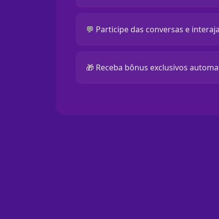
💬 Participe das conversas e interaj
🎁 Receba bônus exclusivos autom