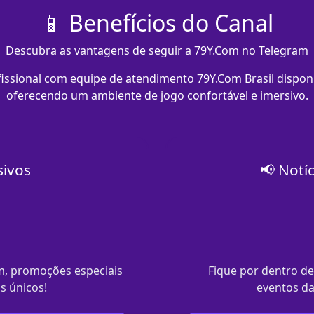
📱 Benefícios do Canal
Descubra as vantagens de seguir a 79Y.Com no Telegram
ssional com equipe de atendimento 79Y.Com Brasil disponí
oferecendo um ambiente de jogo confortável e imersivo.
sivos
📢 Notí
m, promoções especiais
Fique por dentro d
s únicos!
eventos da