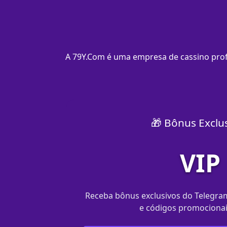
A 79Y.Com é uma empresa de cassino profi
🎁 Bônus Exclu
VIP
Receba bônus exclusivos do Telegra
e códigos promocionai