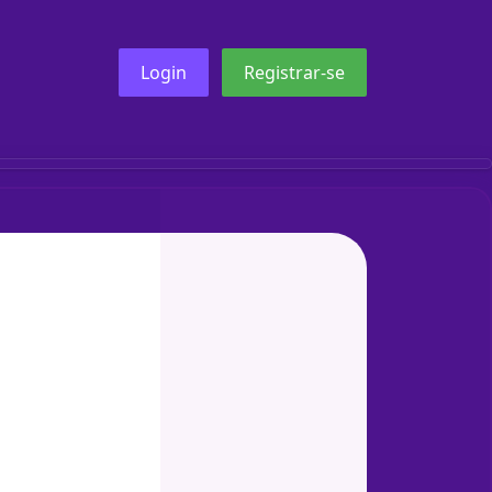
Login
Registrar-se