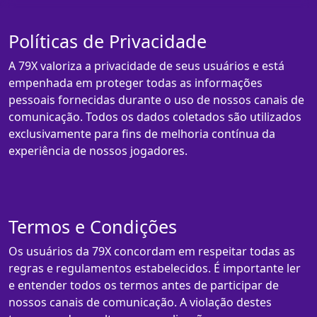
Políticas de Privacidade
A 79X valoriza a privacidade de seus usuários e está
empenhada em proteger todas as informações
pessoais fornecidas durante o uso de nossos canais de
comunicação. Todos os dados coletados são utilizados
exclusivamente para fins de melhoria contínua da
experiência de nossos jogadores.
Termos e Condições
Os usuários da 79X concordam em respeitar todas as
regras e regulamentos estabelecidos. É importante ler
e entender todos os termos antes de participar de
nossos canais de comunicação. A violação destes