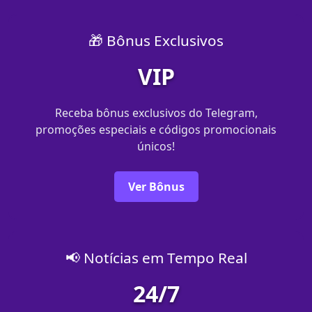
🎁 Bônus Exclusivos
VIP
Receba bônus exclusivos do Telegram,
promoções especiais e códigos promocionais
únicos!
Ver Bônus
📢 Notícias em Tempo Real
24/7