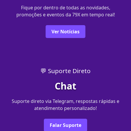
Fique por dentro de todas as novidades,
promoções e eventos da 79X em tempo real!
Ver Notícias
💬 Suporte Direto
Chat
Suporte direto via Telegram, respostas rápidas e
atendimento personalizado!
Falar Suporte