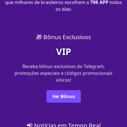
que milhares de brasileiros escolhem a
79R APP
todos
os dias:
🎁 Bônus Exclusivos
VIP
Receba bônus exclusivos do Telegram,
promoções especiais e códigos promocionais
únicos!
Ver Bônus
📢 Notícias em Tempo Real