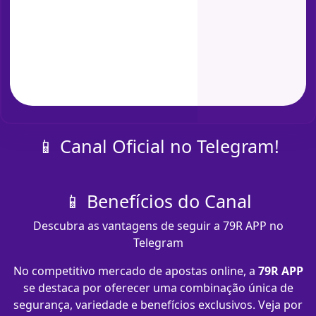
📱 Canal Oficial no Telegram!
📱 Benefícios do Canal
Descubra as vantagens de seguir a 79R APP no
Telegram
No competitivo mercado de apostas online, a
79R APP
se destaca por oferecer uma combinação única de
segurança, variedade e benefícios exclusivos. Veja por