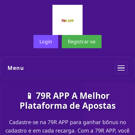
Login
Registrar-se
Menu
📱 79R APP A Melhor
Plataforma de Apostas
Cadastre-se na 79R APP para ganhar bônus no
cadastro e em cada recarga. Com a 79R APP, você