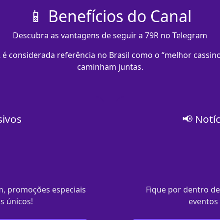
📱 Benefícios do Canal
Descubra as vantagens de seguir a 79R no Telegram
R é considerada referência no Brasil como o “melhor cassin
caminham juntas.
sivos
📢 Notí
m, promoções especiais
Fique por dentro d
s únicos!
eventos