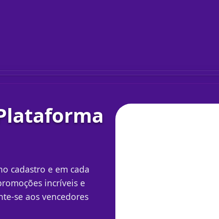
 Plataforma
no cadastro e em cada
promoções incríveis e
unte-se aos vencedores