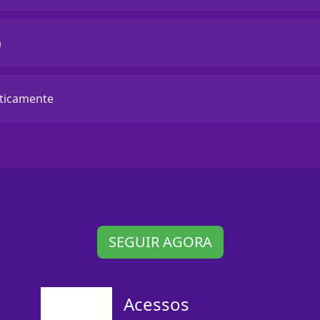
a
aticamente
SEGUIR AGORA
Acessos