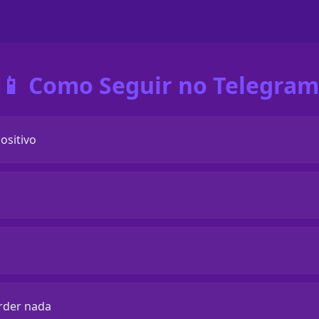
📱 Como Seguir no Telegram
ositivo
erder nada