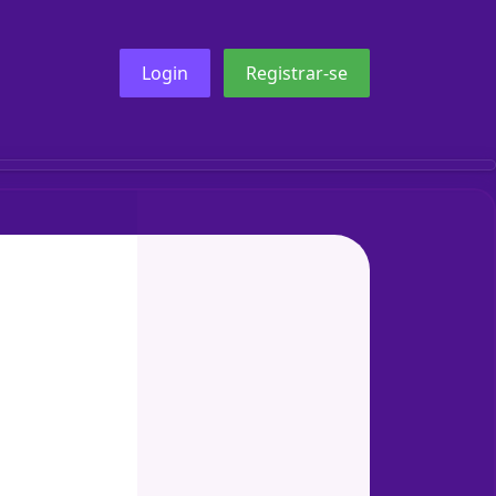
Login
Registrar-se