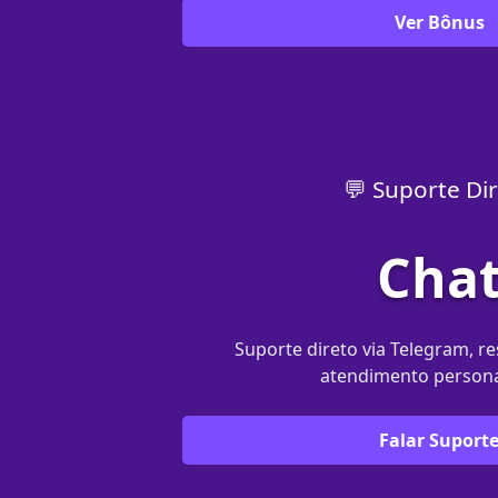
Ver Bônus
💬 Suporte Di
Cha
Suporte direto via Telegram, r
atendimento persona
Falar Suport