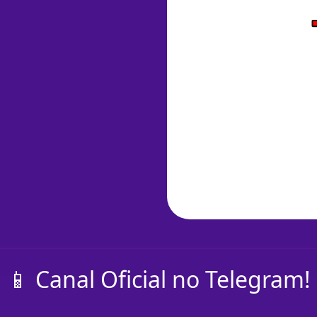
📱 Canal Oficial no Telegram!