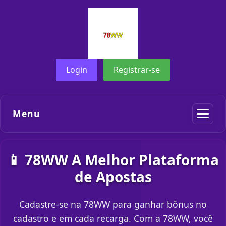
Login
Registrar-se
Menu
📱 78WW A Melhor Plataforma
de Apostas
Cadastre-se na 78WW para ganhar bônus no
cadastro e em cada recarga. Com a 78WW, você