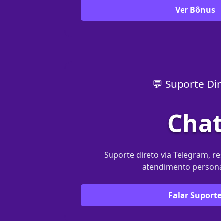
Ver Bônus
💬 Suporte Di
Cha
Suporte direto via Telegram, r
atendimento persona
Falar Suport