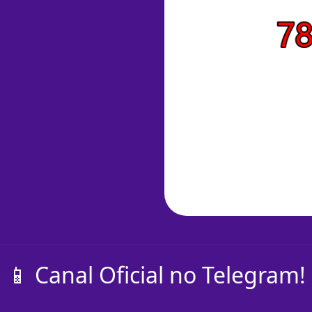
📱 Canal Oficial no Telegram!