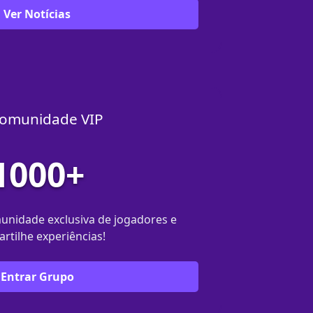
Ver Notícias
Comunidade VIP
1000+
unidade exclusiva de jogadores e
rtilhe experiências!
Entrar Grupo