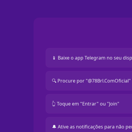
📱 Baixe o app Telegram no seu disp
🔍 Procure por "@78Brl.ComOficial"
👆 Toque em "Entrar" ou "Join"
🔔 Ative as notificações para não p