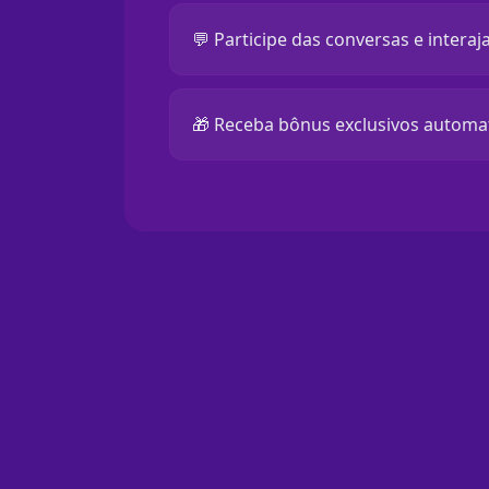
💬 Participe das conversas e interaj
🎁 Receba bônus exclusivos autom