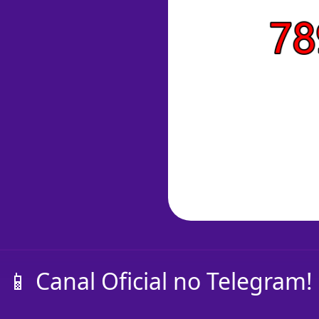
📱 Canal Oficial no Telegram!