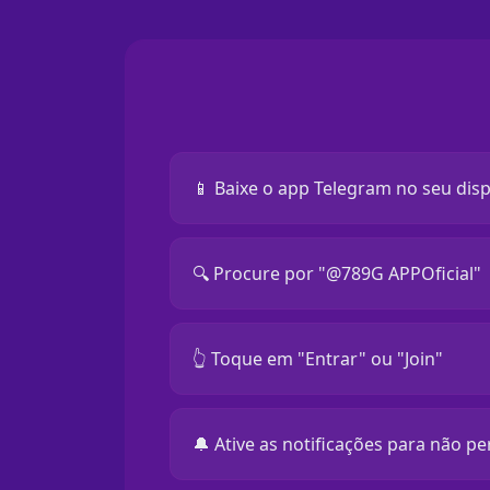
📱 Baixe o app Telegram no seu disp
🔍 Procure por "@789G APPOficial"
👆 Toque em "Entrar" ou "Join"
🔔 Ative as notificações para não p