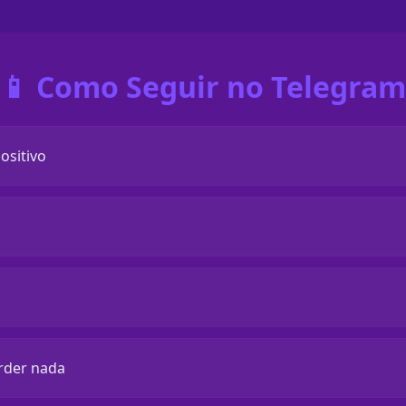
📱 Como Seguir no Telegram
ositivo
erder nada