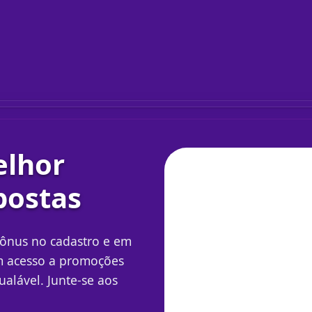
elhor
postas
ônus no cadastro e em
m acesso a promoções
ualável. Junte-se aos