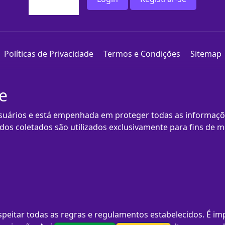
Políticas de Privacidade
Termos e Condições
Sitemap
de
usuários e está empenhada em proteger todas as informaçõ
os coletados são utilizados exclusivamente para fins de m
eitar todas as regras e regulamentos estabelecidos. É imp