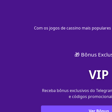
Com os jogos de cassino mais populares 
🎁 Bônus Exclu
VIP
Receba bônus exclusivos do Telegra
e códigos promocionai
Ver Bônus