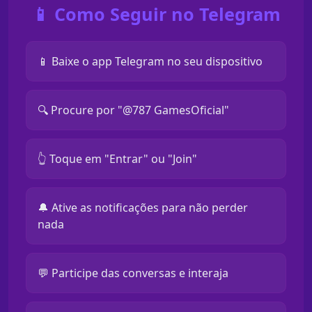
📱 Como Seguir no Telegram
📱 Baixe o app Telegram no seu dispositivo
🔍 Procure por "@787 GamesOficial"
👆 Toque em "Entrar" ou "Join"
🔔 Ative as notificações para não perder
nada
💬 Participe das conversas e interaja