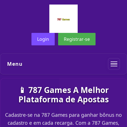
Login
Registrar-se
Menu
📱 787 Games A Melhor
Plataforma de Apostas
Cadastre-se na 787 Games para ganhar bônus no
cadastro e em cada recarga. Com a 787 Games,