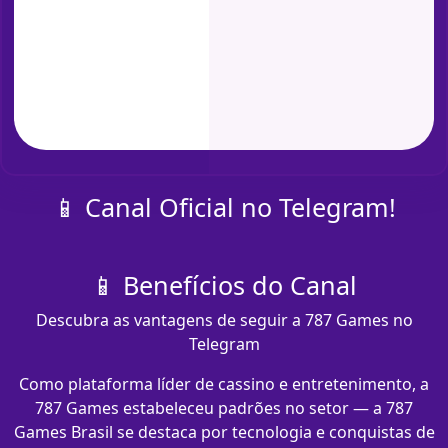
📱 Canal Oficial no Telegram!
📱 Benefícios do Canal
Descubra as vantagens de seguir a 787 Games no
Telegram
Como plataforma líder de cassino e entretenimento, a
787 Games estabeleceu padrões no setor — a 787
Games Brasil se destaca por tecnologia e conquistas de