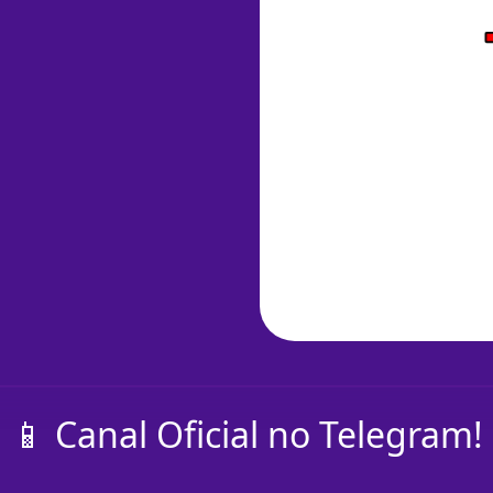
📱 Canal Oficial no Telegram!