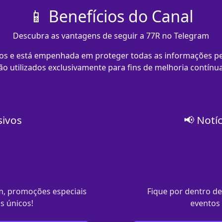
📱 Benefícios do Canal
Descubra as vantagens de seguir a 77R no Telegram
rios e está empenhada em proteger todas as informações p
ão utilizados exclusivamente para fins de melhoria contínu
sivos
📢 Notí
m, promoções especiais
Fique por dentro d
s únicos!
eventos