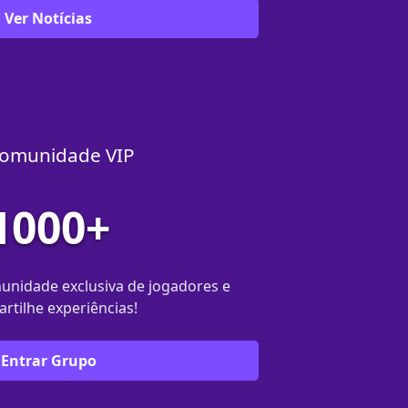
Ver Notícias
Comunidade VIP
1000+
unidade exclusiva de jogadores e
rtilhe experiências!
Entrar Grupo