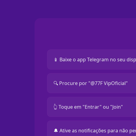
📱 Baixe o app Telegram no seu disp
🔍 Procure por "@77F VipOficial"
👆 Toque em "Entrar" ou "Join"
🔔 Ative as notificações para não p