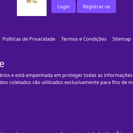
Login
Registrar-se
Políticas de Privacidade
Termos e Condições
Sitemap
de
suários e está empenhada em proteger todas as informações
os coletados são utilizados exclusivamente para fins de m