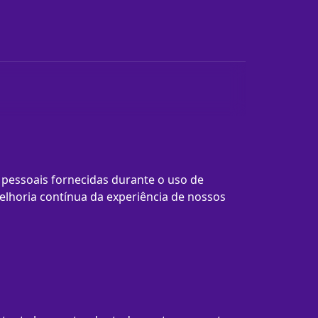
 pessoais fornecidas durante o uso de
elhoria contínua da experiência de nossos