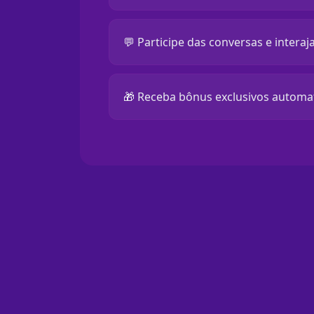
💬 Participe das conversas e interaj
🎁 Receba bônus exclusivos autom