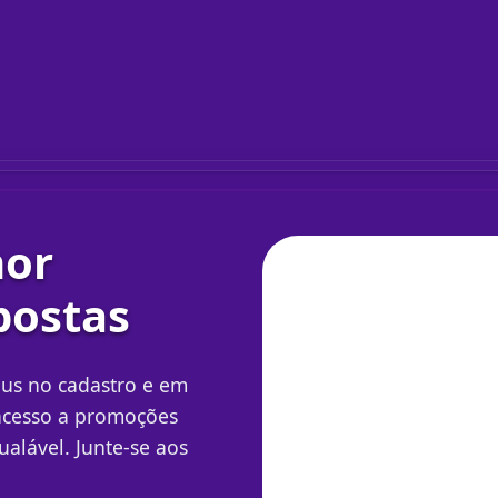
hor
postas
nus no cadastro e em
 acesso a promoções
ualável. Junte-se aos